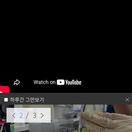
전남대학교
전남대포털
로그인
회원가입
ENG
해양융합과학과
21세기 해양산업 시대를 선도하는
해양융합과학과
CHONNAM NATIONAL UNIVERSITY
하루간 그만보기
2
/
3