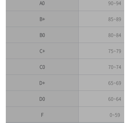
A0
90~94
B+
85~89
B0
80~84
C+
75~79
C0
70~74
D+
65~69
D0
60~64
F
0~59