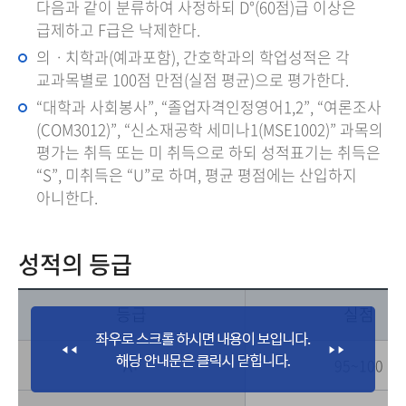
다음과 같이 분류하여 사정하되 D°(60점)급 이상은
급제하고 F급은 낙제한다.
의ㆍ치학과(예과포함), 간호학과의 학업성적은 각
교과목별로 100점 만점(실점 평균)으로 평가한다.
“대학과 사회봉사”, “졸업자격인정영어1,2”, “여론조사
(COM3012)”, “신소재공학 세미나1(MSE1002)” 과목의
평가는 취득 또는 미 취득으로 하되 성적표기는 취득은
“S”, 미취득은 “U”로 하며, 평균 평점에는 산입하지
아니한다.
성적의 등급
등급
실점
A+
95~100