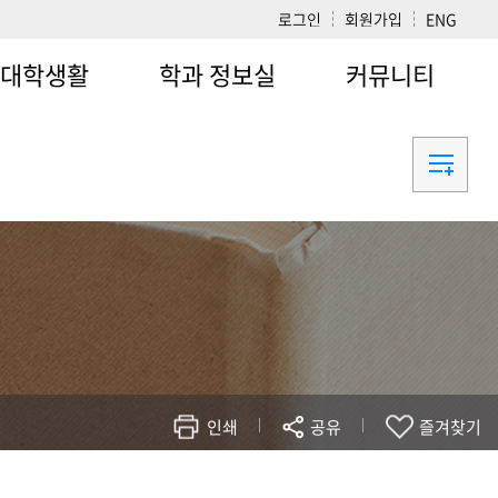
로그인
회원가입
ENG
대학생활
학과 정보실
커뮤니티
크
학사일정
공지사항
비스데스크
계절학기
대학공지
명발급
병무 및 학군단
포토갤러리
퍼스안내
수업
자유게시판
아리목록
장학제도
대학원생 취업처
업정보
종합서비스센터
평가
인쇄
공유
즐겨찾기