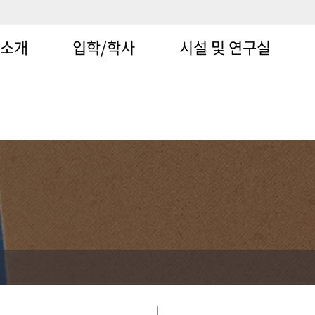
과소개
입학/학사
시설 및 연구실
대학
저서생물생태학실험실
링
대학원
화학해양학(해양오염)실험실
서
장학
동물플랑크톤다양성실험실
증
환경생태독성학실험실
캠
식물플랑크톤생태학실험실
동
장비별사진
취