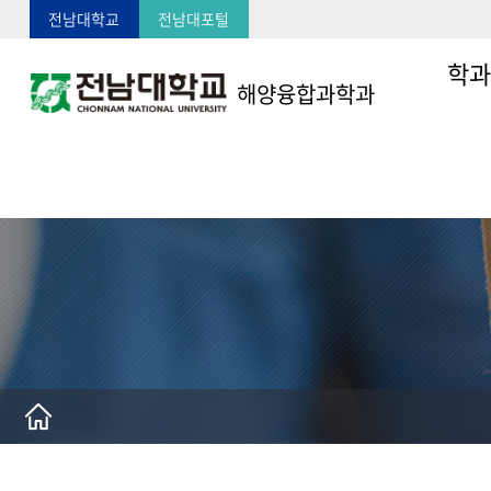
전남대학교
전남대포털
학
해양융합과학과
학과소개
연혁
교수소개
오시는 길